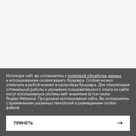
Используя сайт, вы соглашаетесь с
политикой обработки данных
и использованием cookies вашего браузера. Cookies можно
отключить в любой момент в настройках браузера. Для обеспечения
оптимальной работы и улучшения пользовательского опыта на сайте
могут использоваться системы веб-аналитики (в том числе
СПЕЦПРЕДЛОЖЕНИЯ
Яндекс.Метрика). Продолжая использование сайта, Вы соглашаетесь
с применением указанных технологий и размещением cookie-
файлов.
ЗАПИСЬ НА ТЕСТ-ДРАЙВ
ПРИНЯТЬ
РАСЧЕТ КРЕДИТА