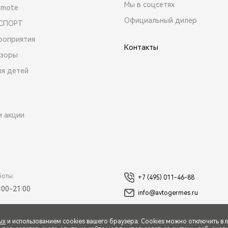
Мы в соцсетях
emote
Официальный дилер
 СПОРТ
роприятия
Контакты
зоры
ля детей
и акции
боты:
+7 (495) 011-46-88
:00-21:00
info@avtogermes.ru
ых
и использованием cookies вашего браузера. Cookies можно отключить в 