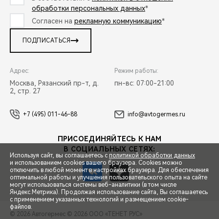
обработки персональных данных
*
Согласен на
рекламную коммуникацию
*
ПОДПИСАТЬСЯ
Адрес:
Режим работы:
Москва, Рязанский пр-т, д.
пн-вс: 07:00-21:00
2, стр. 27
+7 (495) 011-46-88
info@avtogermes.ru
ПРИСОЕДИНЯЙТЕСЬ К НАМ
В СОЦИАЛЬНЫХ СЕТЯХ:
Используя сайт, вы соглашаетесь с
политикой обработки данных
и использованием cookies вашего браузера. Cookies можно
отключить в любой момент в настройках браузера. Для обеспечения
оптимальной работы и улучшения пользовательского опыта на сайте
могут использоваться системы веб-аналитики (в том числе
СПЕЦПРЕДЛОЖЕНИЯ
Яндекс.Метрика). Продолжая использование сайта, Вы соглашаетесь
с применением указанных технологий и размещением cookie-
файлов.
© 2026 Автогермес
© 2026 ООО «ТЕНЕТ РУС»
ЗАПИСЬ НА ТЕСТ-ДРАЙВ