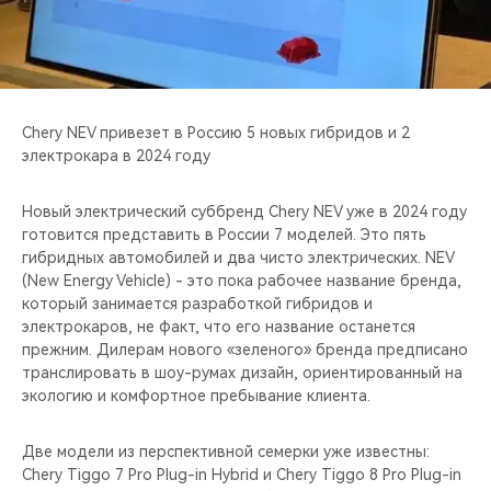
CHERY REMOTE
CHERY И СПОРТ
НАШИ МЕРОПРИЯТИЯ
Chery NEV привезет в Россию 5 новых гибридов и 2
электрокара в 2024 году
ВИДЕООБЗОРЫ
Новый электрический суббренд Chery NEV уже в 2024 году
CHERY ДЛЯ ДЕТЕЙ
готовится представить в России 7 моделей. Это пять
гибридных автомобилей и два чисто электрических. NEV
(New Energy Vehicle) - это пока рабочее название бренда,
который занимается разработкой гибридов и
электрокаров, не факт, что его название останется
прежним. Дилерам нового «зеленого» бренда предписано
транслировать в шоу-румах дизайн, ориентированный на
экологию и комфортное пребывание клиента.
Две модели из перспективной семерки уже известны:
Chery Tiggo 7 Pro Plug-in Hybrid и Chery Tiggo 8 Pro Plug-in