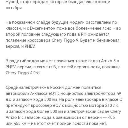
Hybrid, старт продаж которым был дан еще в конце
октября.
На показанном слайде будущие модели расставлены по
классам, и с D-сегментом тоже все более-менее ясно – во
второй половине следующего года в РФ ожидается
появление кроссовера Chery Tiggo 9. Будет и бензиновая
версия, и PHEV.
В ряду гибридов может появиться также седан Arrizo 8 в
PHEV-версии, а сегмент B, по всей вероятности, пополнит
Chery Tiggo 4 Pro.
Среди «электричек» в России должен появиться
автомобиль А-класса eQ1 с мощностью электромотора 49
л.с. и запасом хода 300 км. На роль электрокара в классе C
претендуют кроссовер eQ7 с мощностью мотора 210 л.с.
и запасом хода более 500 км и электрический седан Chery
Arrizo E с запасом хода в зависимости от версии — 405
или 455 км – на этот счет полной ясности пока нет.